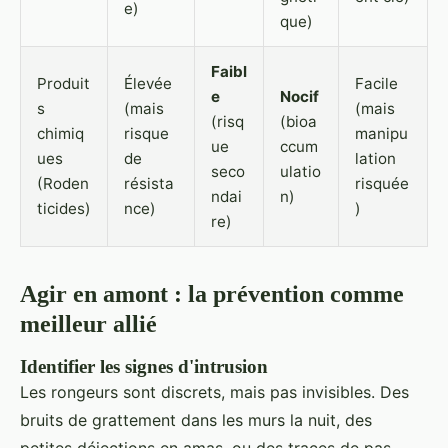
e)
que)
Faibl
Produit
Élevée
Facile
e
Nocif
s
(mais
(mais
(risq
(bioa
chimiq
risque
manipu
ue
ccum
ues
de
lation
seco
ulatio
(Roden
résista
risquée
ndai
n)
ticides)
nce)
)
re)
Agir en amont : la prévention comme
meilleur allié
Identifier les signes d'intrusion
Les rongeurs sont discrets, mais pas invisibles. Des
bruits de grattement dans les murs la nuit, des