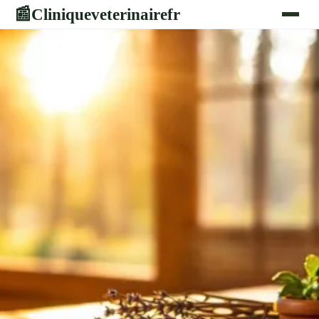
Cliniqueveterinairefr
📰