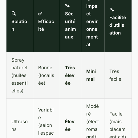
🐾
Impa
🔧
🔍
✅
Séc
ct
Facilité
Solutio
Efficac
urité
envir
d'utilis
n
ité
anim
onne
ation
aux
ment
al
Spray
naturel
Bonne
Très
Mini
Très
(huiles
(localis
élev
mal
facile
essenti
ée)
ée
elles)
Modé
Variabl
ré
Facile
e
Ultraso
Élev
(élect
(mais
(selon
ns
ée
roma
placem
l'espac
gnéti
ent clé)