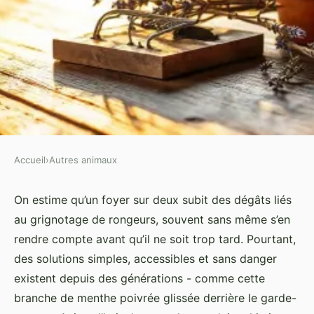
Accueil
›
Autres animaux
AUTRES ANIMAUX
Top 5 raisons de choisir des
On estime qu’un foyer sur deux subit des dégâts liés
au grignotage de rongeurs, souvent sans même s’en
répulsifs naturels contre les
rendre compte avant qu’il ne soit trop tard. Pourtant,
rongeurs
des solutions simples, accessibles et sans danger
existent depuis des générations - comme cette
Brune
•
18/03/2026 13:15
•
8 min de lecture
branche de menthe poivrée glissée derrière le garde-