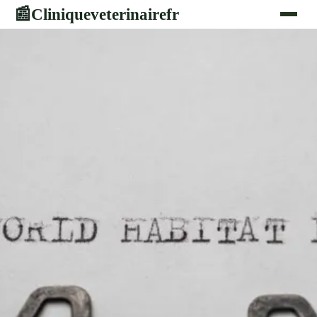
Cliniqueveterinairefr
📰