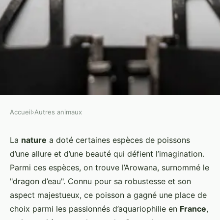
Accueil
›
Autres animaux
AUTRES ANIMAUX
Quel type d'habitat est
La
nature
a doté certaines espèces de poissons
d’une allure et d’une beauté qui défient l’imagination.
recommandé pour une colonie
Parmi ces espèces, on trouve l’Arowana, surnommé le
de dragons d'eau?
"dragon d’eau". Connu pour sa robustesse et son
aspect majestueux, ce poisson a gagné une place de
Lorenzo
•
4 avril 2024
•
5 min de lecture
choix parmi les passionnés d’aquariophilie en
France
,