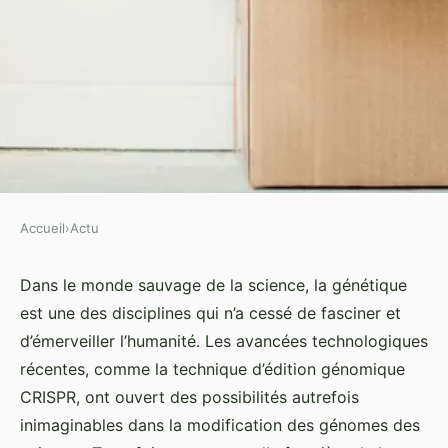
Accueil
›
Actu
ACTU
Quels sont les enjeux éthiques de
Dans le monde sauvage de la science, la génétique
est une des disciplines qui n’a cessé de fasciner et
la modification génétique des
d’émerveiller l’humanité. Les avancées technologiques
animaux de compagnie?
récentes, comme la technique d’édition génomique
CRISPR, ont ouvert des possibilités autrefois
Lorenzo
•
4 avril 2024
•
7 min de lecture
inimaginables dans la modification des génomes des