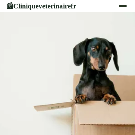
Cliniqueveterinairefr
📰