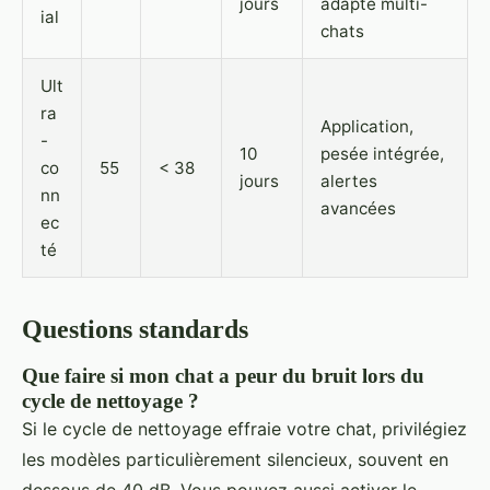
jours
adapté multi-
ial
chats
Ult
ra
Application,
-
10
pesée intégrée,
co
55
< 38
jours
alertes
nn
avancées
ec
té
Questions standards
Que faire si mon chat a peur du bruit lors du
cycle de nettoyage ?
Si le cycle de nettoyage effraie votre chat, privilégiez
les modèles particulièrement silencieux, souvent en
dessous de 40 dB. Vous pouvez aussi activer le