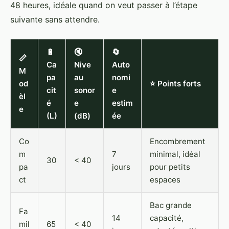
48 heures, idéale quand on veut passer à l’étape
suivante sans attendre.
🔋
🔇
🔄
📏
Ca
Nive
Auto
M
pa
au
nomi
od
⭐ Points forts
cit
sonor
e
èl
é
e
estim
e
(L)
(dB)
ée
Co
Encombrement
m
7
minimal, idéal
30
< 40
pa
jours
pour petits
ct
espaces
Bac grande
Fa
14
capacité,
mil
65
< 40