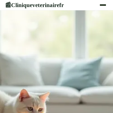
Cliniqueveterinairefr
📰