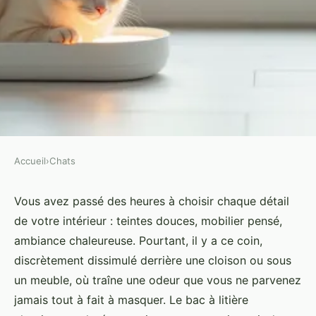
Accueil
›
Chats
CHATS
Optimisez l'hygiène de votre
Vous avez passé des heures à choisir chaque détail
de votre intérieur : teintes douces, mobilier pensé,
chat avec une litière
ambiance chaleureuse. Pourtant, il y a ce coin,
automatique
discrètement dissimulé derrière une cloison ou sous
un meuble, où traîne une odeur que vous ne parvenez
Gondebaud
•
20/05/2026 20:44
•
10 min de lecture
jamais tout à fait à masquer. Le bac à litière