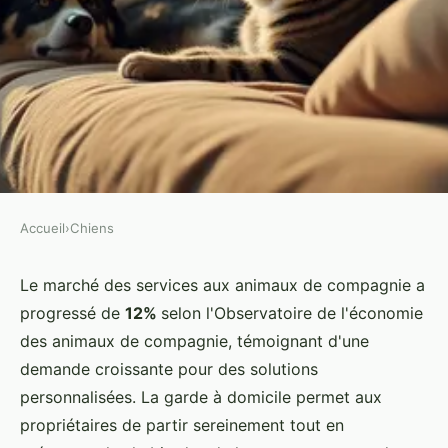
Accueil
›
Chiens
CHIENS
Garde animaux à domicile : le
Le marché des services aux animaux de compagnie a
progressé de
12%
selon l'Observatoire de l'économie
confort que vos compagnons
des animaux de compagnie, témoignant d'une
méritent
demande croissante pour des solutions
personnalisées. La garde à domicile permet aux
Lorenzo
•
20 novembre 2025
•
6 min de lecture
propriétaires de partir sereinement tout en