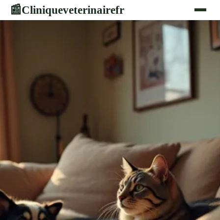
Cliniqueveterinairefr
📰